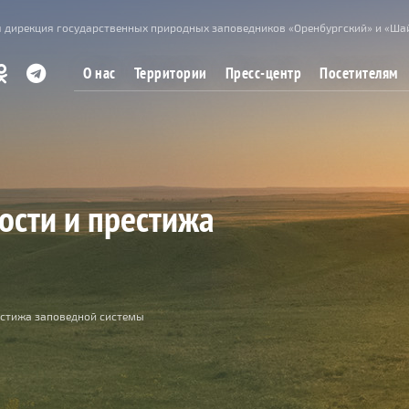
 дирекция государственных природных заповедников «Оренбургский» и «Ша
О нас
Территории
Пресс-центр
Посетителям
сти и престижа
естижа заповедной системы