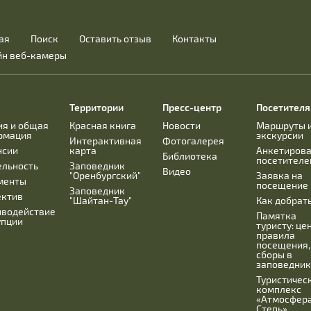
ая
Поиск
Оставить отзыв
Контакты
йн веб-камеры
Территории
Пресс-центр
Посетител
ия и общая
Красная книга
Новости
Маршруты 
рмация
экскурсии
Интерактивная
Фотогалерея
нсии
карта
Анкетиров
Библиотека
посетителе
ельность
Заповедник
Видео
"Оренбургский"
Заявка на
менты
посещение
Заповедник
ектив
"Шайтан-Тау"
Как добрат
иводействие
Памятка
упции
туристу: це
правила
посещения,
сборы в
заповедник
Туристичес
комплекс
«Атмосфера
Степь»