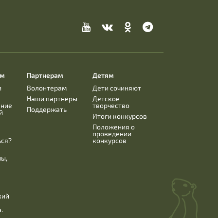
ям
Партнерам
Детям
и
Волонтерам
Дети сочиняют
Наши партнеры
Детское
ание
творчество
Поддержать
й
Итоги конкурсов
Положения о
проведении
ься?
конкурсов
ны,
кий
.