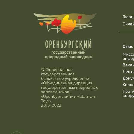
Главн
Онла
О нас
Мисс
инфо
Вака
© Федеральное
Деят
государственное
Доку
бюджетное учреждение
«Объединенная дирекция
Колл
государственных природных
Прот
заповедников
корр
«Оренбургский» и «Шайтан-
Тау»»
2015-2022