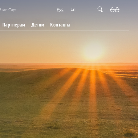
Рус
En
йтан-Тау»
Партнерам
Детям
Контакты