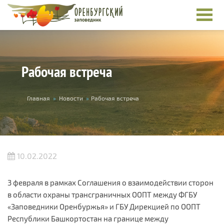
Перейти к основному содержанию
Рабочая встреча
Вы здесь
Главная
»
Новости
»
Рабочая встреча
10.02.2022
3 февраля в рамках Соглашения о взаимодействии сторон
в области охраны трансграничных ООПТ между ФГБУ
«Заповедники Оренбуржья» и ГБУ Дирекцией по ООПТ
Республики Башкортостан на границе между