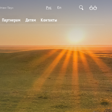
Рус
En
йтан-Тау»
Партнерам
Детям
Контакты