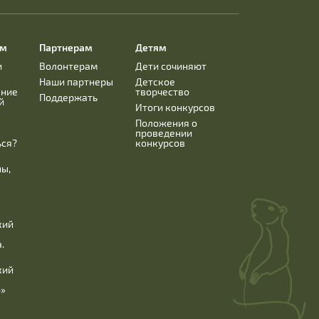
ям
Партнерам
Детям
и
Волонтерам
Дети сочиняют
Наши партнеры
Детское
ание
творчество
Поддержать
й
Итоги конкурсов
Положения о
проведении
ься?
конкурсов
ны,
кий
.
кий
б»