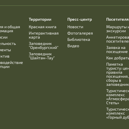
Территории
Пресс-центр
Посетител
ия и общая
Красная книга
Новости
Маршруты 
рмация
экскурсии
Интерактивная
Фотогалерея
нсии
карта
Анкетиров
Библиотека
посетителе
ельность
Заповедник
Видео
"Оренбургский"
Заявка на
менты
посещение
Заповедник
ектив
"Шайтан-Тау"
Как добрат
иводействие
Памятка
упции
туристу: це
правила
посещения,
сборы в
заповедник
Туристичес
комплекс
«Атмосфера
Степь»
Туристичес
комплекс
«Горный ду