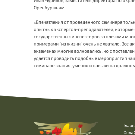
Иван Чуриков, заместитель директора по охр
Оренбуржья»:
«Впечатления от проведенного семинара толь
опытных экспертов-преподавателей, которые с
государственных инспекторов за плечами много
примерами "из жизни" очень не хватало. Все ак
экзаменах многие волновались, но с поставле
удается проводить подобные мероприятия чащ
семинаре знания, умения и навыки на должном
Главн
Онла