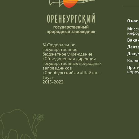
О нас
Мисс
инфо
Вака
© Федеральное
Деят
государственное
Доку
бюджетное учреждение
«Объединенная дирекция
Колл
государственных природных
Прот
заповедников
корр
«Оренбургский» и «Шайтан-
Тау»»
2015-2022