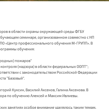
торов в области охраны окружающей среды ФГБУ
обучающем семинаре, организованном совместно с НП
ДПО «Центр профессионального обучения М-ГРУПП». В
рограммы обучения:
иродных) пожаров”
 контроля (надзора) в области федеральных ООПТ”;
оответствии с законодательством Российской Федерации
та “Базовый”.
орий Куксин, Василий Аксенов, Галина Аксенова. В
ора по обучению Алексей и Максим Ивлиевы.
ских занятиях особое внимание уделялось таким темам,