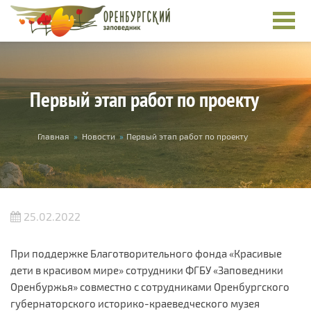
Перейти к основному содержанию
Первый этап работ по проекту
Вы здесь
Главная
»
Новости
»
Первый этап работ по проекту
25.02.2022
При поддержке Благотворительного фонда «Красивые
дети в красивом мире» сотрудники ФГБУ «Заповедники
Оренбуржья» совместно с сотрудниками Оренбургского
губернаторского историко-краеведческого музея