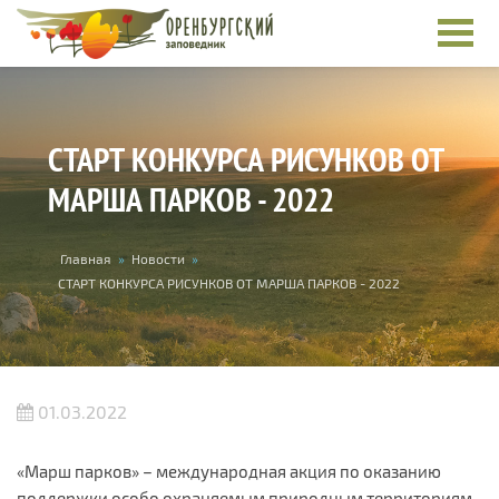
Перейти к основному содержанию
СТАРТ КОНКУРСА РИСУНКОВ ОТ
МАРША ПАРКОВ - 2022
Вы здесь
Главная
»
Новости
»
СТАРТ КОНКУРСА РИСУНКОВ ОТ МАРША ПАРКОВ - 2022
01.03.2022
«Марш парков» – международная акция по оказанию
поддержки особо охраняемым природным территориям