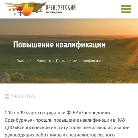
Перейти к основному содержанию
Повышение квалификации
Вы здесь
Главная
»
Новости
»
Повышение квалификации
29.03.2022
С 14 по 19 марта сотрудники ФГБУ «Заповедники
Оренбуржья» прошли повышение квалификации в ФАУ
ДПО «Всероссийский институт повышения квалификации
руководящих работников и специалистов лесного