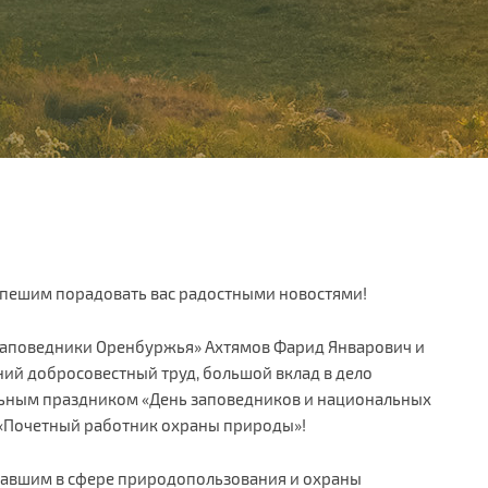
спешим порадовать вас радостными новостями!
Заповедники Оренбуржья» Ахтямов Фарид Январович и
ий добросовестный труд, большой вклад в дело
льным праздником «День заповедников и национальных
«Почетный работник охраны природы»!
тавшим в сфере природопользования и охраны