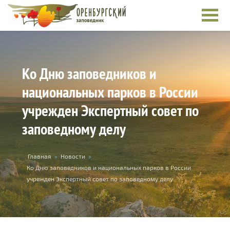
Перейти к основному содержанию
Ко Дню заповедников и
национальных парков в России
учрежден Экспертный совет по
заповедному делу
Вы здесь
Главная
»
Новости
»
Ко Дню заповедников и национальных парков в России
учрежден Экспертный совет по заповедному делу