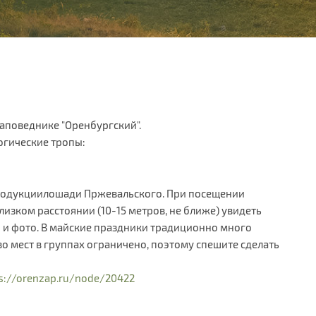
заповеднике "Оренбургский".
огические тропы:
тродукциилошади Пржевальского. При посещении
изком расстоянии (10-15 метров, не ближе) увидеть
 и фото. В майские праздники традиционно много
о мест в группах ограничено, поэтому спешите сделать
s://orenzap.ru/node/20422