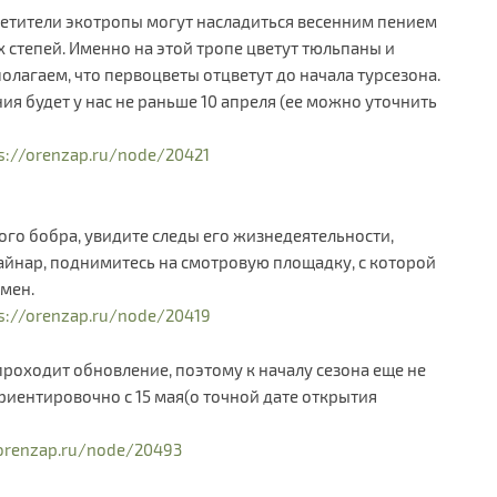
осетители экотропы могут насладиться весенним пением
 степей. Именно на этой тропе цветут тюльпаны и
полагаем, что первоцветы отцветут до начала турсезона.
я будет у нас не раньше 10 апреля (ее можно уточнить
s://orenzap.ru/node/20421
ого бобра, увидите следы его жизнедеятельности,
Кайнар, поднимитесь на смотровую площадку, с которой
мен.
s://orenzap.ru/node/20419
роходит обновление, поэтому к началу сезона еще не
риентировочно с 15 мая(о точной дате открытия
/orenzap.ru/node/20493