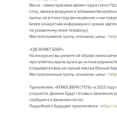
Весна - самое красивое время года в степи! П
птиц, свежим воздухом и пейзажем бескрайних
ирисы, но в этом году весна ранняя, и мы пред
Более конкретная информация о сроках цветени
по указанному ниже телефону).
Местоположение тропы, описание, цены -
http
«ГДЕ ЖИВЕТ БОБР»
На экскурсии вы узнаете об образе жизни речн
прогуляетесь вдоль ручья до истока родника 
открывается вид на горный массив Южный Кар
Местоположение тропы, описание, цены -
http
Туркомплекс «АТМОСФЕРА.СТЕПЬ» в 2023 году п
откроется. Домики будут готовы к заселению о
сообщим в отдельном посте).
Подробнее о будущем туркомплексе -
https:/