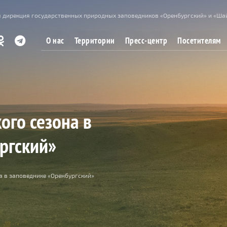
 дирекция государственных природных заповедников «Оренбургский» и «Ша
О нас
Территории
Пресс-центр
Посетителям
ого сезона в
ргский»
а в заповеднике «Оренбургский»