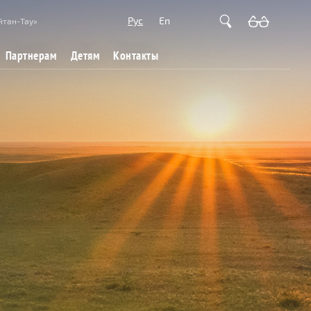
Рус
En
йтан-Тау»
Партнерам
Детям
Контакты