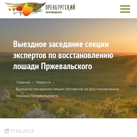
Перейти к основному содержанию
Выездное заседание секции
экспертов по восстановлению
лошади Пржевальского
Вы здесь
Главная
»
Новости
»
Выездное заседание секции экспертов по восстановлению
лошади Пржевальского
17.06.2023