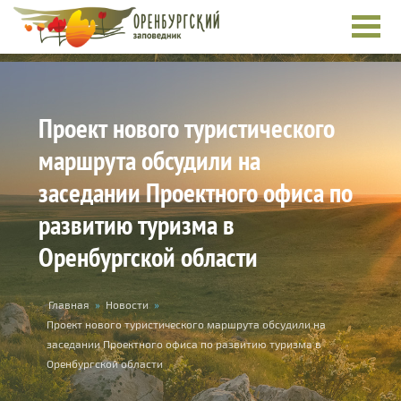
Перейти к основному содержанию
Проект нового туристического
маршрута обсудили на
заседании Проектного офиса по
развитию туризма в
Оренбургской области
Вы здесь
Главная
»
Новости
»
Проект нового туристического маршрута обсудили на
заседании Проектного офиса по развитию туризма в
Оренбургской области