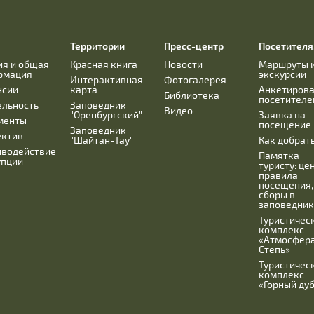
Территории
Пресс-центр
Посетител
ия и общая
Красная книга
Новости
Маршруты 
рмация
экскурсии
Интерактивная
Фотогалерея
нсии
карта
Анкетиров
Библиотека
посетителе
ельность
Заповедник
Видео
"Оренбургский"
Заявка на
менты
посещение
Заповедник
ектив
"Шайтан-Тау"
Как добрат
иводействие
Памятка
упции
туристу: це
правила
посещения,
сборы в
заповедник
Туристичес
комплекс
«Атмосфера
Степь»
Туристичес
комплекс
«Горный ду