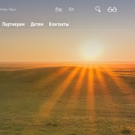
Рус
En
йтан-Тау»
Партнерам
Детям
Контакты