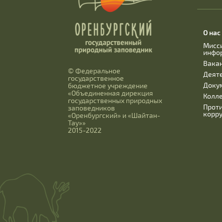
О нас
Мисс
инфо
Вака
© Федеральное
Деят
государственное
Доку
бюджетное учреждение
«Объединенная дирекция
Колл
государственных природных
Прот
заповедников
корр
«Оренбургский» и «Шайтан-
Тау»»
2015-2022