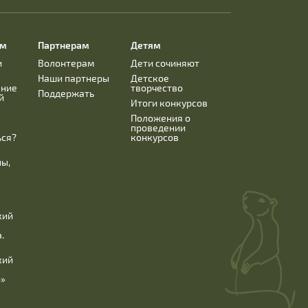
ям
Партнерам
Детям
и
Волонтерам
Дети сочиняют
Наши партнеры
Детское
ание
творчество
Поддержать
й
Итоги конкурсов
Положения о
проведении
ься?
конкурсов
ны,
кий
.
кий
б»