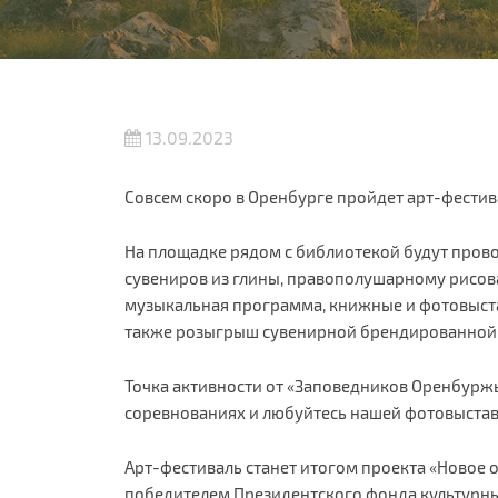
13.09.2023
Совсем скоро в Оренбурге пройдет арт-фестив
На площадке рядом с библиотекой будут прово
сувениров из глины, правополушарному рисова
музыкальная программа, книжные и фотовыста
также розыгрыш сувенирной брендированной
Точка активности от «Заповедников Оренбуржья
соревнованиях и любуйтесь нашей фотовыстав
Арт-фестиваль станет итогом проекта «Новое 
победителем Президентского фонда культурны