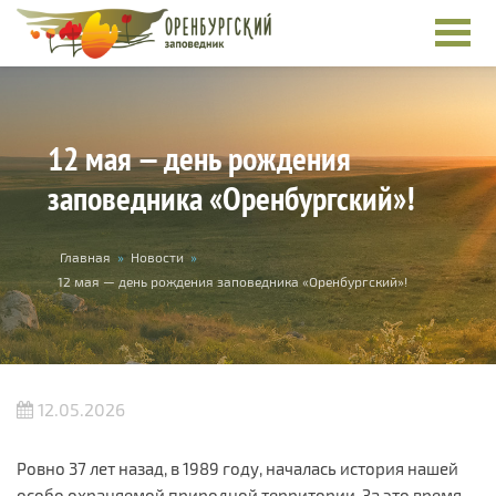
Перейти к основному содержанию
12 мая — день рождения
заповедника «Оренбургский»!
Вы здесь
Главная
»
Новости
»
12 мая — день рождения заповедника «Оренбургский»!
12.05.2026
Ровно 37 лет назад, в 1989 году, началась история нашей
особо охраняемой природной территории. За это время