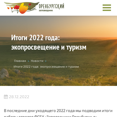
Перейти к основному содержанию
Итоги 2022 года:
экопросвещение и туризм
Вы здесь
Главная
»
Новости
»
Итоги 2022 года: экопросвещение и туризм
28.12.2022
В последние дни уходящего 2022 года мы подводим итоги
работы отделов ФГБУ «Заповедники Оренбуржья».