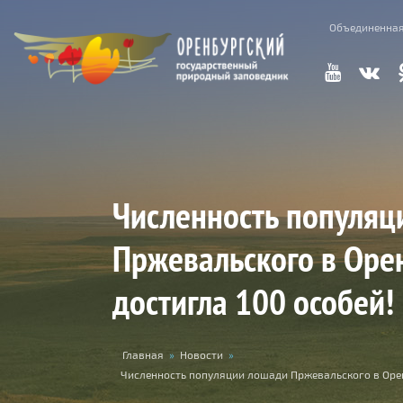
Перейти к основному содержанию
Объединенная
Численность популяц
Пржевальского в Оре
достигла 100 особей!
Вы здесь
Главная
»
Новости
»
Численность популяции лошади Пржевальского в Орен