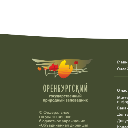
Главн
Онла
О нас
Мисс
инфо
Вака
© Федеральное
Деят
государственное
Доку
бюджетное учреждение
«Объединенная дирекция
Колл