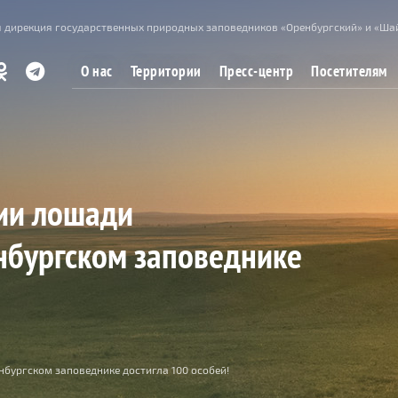
 дирекция государственных природных заповедников «Оренбургский» и «Ша
О нас
Территории
Пресс-центр
Посетителям
ии лошади
нбургском заповеднике
бургском заповеднике достигла 100 особей!