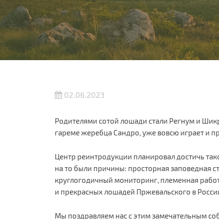
02.06.2023
Родителями сотой лошади стали Регнум и Ши
гареме жеребца Сандро, уже вовсю играет и пр
Центр реинтродукции планировал достичь такой
на то были причины: просторная заповедная с
круглогодичный мониторинг, племенная работа
и прекрасных лошадей Пржевальского в России 
Мы поздравляем нас с этим замечательным со