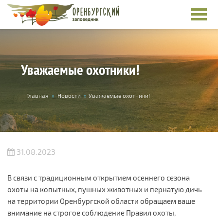
Перейти к основному содержанию
Уважаемые охотники!
Вы здесь
Главная
»
Новости
»
Уважаемые охотники!
31.08.2023
В связи с традиционным открытием осеннего сезона
охоты на копытных, пушных животных и пернатую дичь
на территории Оренбургской области обращаем ваше
внимание на строгое соблюдение Правил охоты,