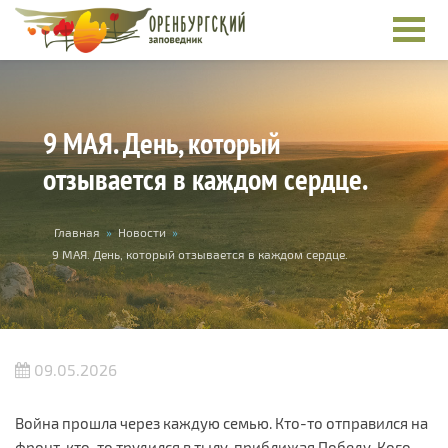
Перейти к основному содержанию
9 МАЯ. День, который
отзывается в каждом сердце.
Вы здесь
Главная
»
Новости
»
9 МАЯ. День, который отзывается в каждом сердце.
09.05.2026
Война прошла через каждую семью. Кто-то отправился на
фронт, кто-то трудился в тылу, приближая Победу. Кого-